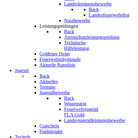
Landesleistungsbewerbe
Back
Landesfeuerwehrfest
Nassbewerbe
Leistungsprüfungen
Back
Atemschutzleistungsprüfung
Technische
Hilfeleistung
Goldener Helm
Feuerwehrolympiade
Aktuelle Rangliste
Jugend
Back
Aktuelles
Termine
Jugendbewerbe
Back
Wissenstest
Feuerwehrjugend
FLA Gold
Landesjugendleistungsbewerbe
Gutschein
Funktionäre
Technik