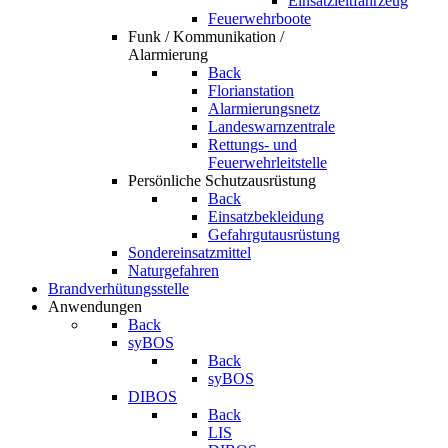
Einsatzleitfahrzeug
Feuerwehrboote
Funk / Kommunikation /
Alarmierung
Back
Florianstation
Alarmierungsnetz
Landeswarnzentrale
Rettungs- und
Feuerwehrleitstelle
Persönliche Schutzausrüstung
Back
Einsatzbekleidung
Gefahrgutausrüstung
Sondereinsatzmittel
Naturgefahren
Brandverhütungsstelle
Anwendungen
Back
syBOS
Back
syBOS
DIBOS
Back
LIS