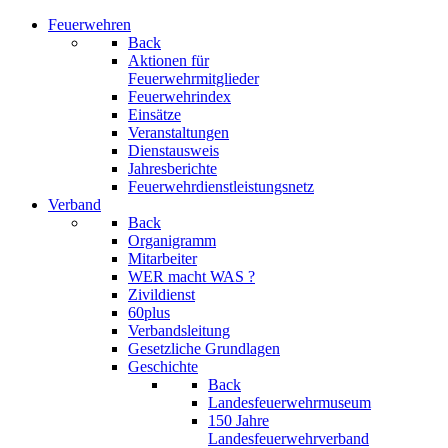
Feuerwehren
Back
Aktionen für
Feuerwehrmitglieder
Feuerwehrindex
Einsätze
Veranstaltungen
Dienstausweis
Jahresberichte
Feuerwehrdienstleistungsnetz
Verband
Back
Organigramm
Mitarbeiter
WER macht WAS ?
Zivildienst
60plus
Verbandsleitung
Gesetzliche Grundlagen
Geschichte
Back
Landesfeuerwehrmuseum
150 Jahre
Landesfeuerwehrverband