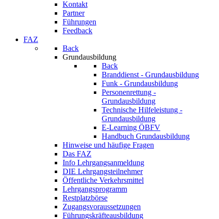
Kontakt
Partner
Führungen
Feedback
FAZ
Back
Grundausbildung
Back
Branddienst - Grundausbildung
Funk - Grundausbildung
Personenrettung -
Grundausbildung
Technische Hilfeleistung -
Grundausbildung
E-Learning ÖBFV
Handbuch Grundausbildung
Hinweise und häufige Fragen
Das FAZ
Info Lehrgangsanmeldung
DIE Lehrgangsteilnehmer
Öffentliche Verkehrsmittel
Lehrgangsprogramm
Restplatzbörse
Zugangsvoraussetzungen
Führungskräfteausbildung