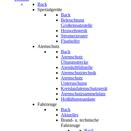
Back
Spezialgeräte
Back
Beleuchtung
Großeinsatzstelle
Heuwehrgerät
Stromerzeuger
Flughelfer
Atemschutz
Back
Atemschutz
Übungsstrecke
Atemluftfüllstelle
Atemschutztechnik
Atemschutz
Untersuchung
Kreislaufatemschutzgerät
Atemschutzsammelplatz
Heißübungsanlage
Fahrzeuge
Back
Aktuelles
Brand- u. technische
Fahrzeuge
Back