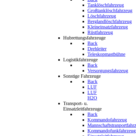
Tanklöschfahrzeug
Großtanklöschfahrzeug
Löschfahrzeug
Berglandlöschfahrzeug
Kleineinsatzfahrzeug
Rüstfahrzeug
Hubrettungsfahrzeuge
Back
Drehleiter
Teleskopmastbühne
Logistikfahrzeuge
Back
Versorgungsfahrzeug
Sonstige Fahrzeuge
Back
LUF
LUF
H2O
Transport- u.
Einsatzleitfahrzeuge
Back
Kommandofahrzeug
Mannschaftstranportfahr
Kommandofunkfahrzeug