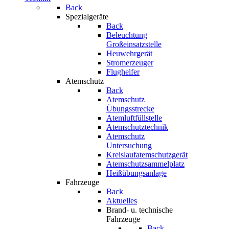
Back
Spezialgeräte
Back
Beleuchtung
Großeinsatzstelle
Heuwehrgerät
Stromerzeuger
Flughelfer
Atemschutz
Back
Atemschutz
Übungsstrecke
Atemluftfüllstelle
Atemschutztechnik
Atemschutz
Untersuchung
Kreislaufatemschutzgerät
Atemschutzsammelplatz
Heißübungsanlage
Fahrzeuge
Back
Aktuelles
Brand- u. technische
Fahrzeuge
Back