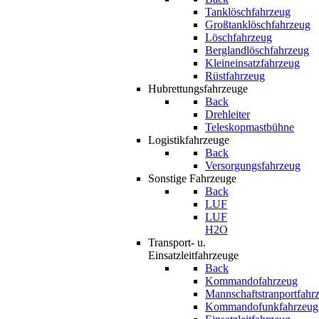
Tanklöschfahrzeug
Großtanklöschfahrzeug
Löschfahrzeug
Berglandlöschfahrzeug
Kleineinsatzfahrzeug
Rüstfahrzeug
Hubrettungsfahrzeuge
Back
Drehleiter
Teleskopmastbühne
Logistikfahrzeuge
Back
Versorgungsfahrzeug
Sonstige Fahrzeuge
Back
LUF
LUF
H2O
Transport- u.
Einsatzleitfahrzeuge
Back
Kommandofahrzeug
Mannschaftstranportfahr
Kommandofunkfahrzeug