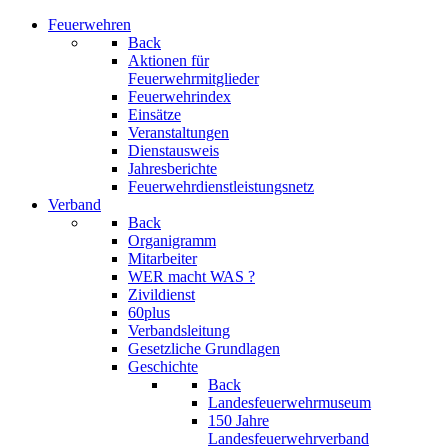
Feuerwehren
Back
Aktionen für
Feuerwehrmitglieder
Feuerwehrindex
Einsätze
Veranstaltungen
Dienstausweis
Jahresberichte
Feuerwehrdienstleistungsnetz
Verband
Back
Organigramm
Mitarbeiter
WER macht WAS ?
Zivildienst
60plus
Verbandsleitung
Gesetzliche Grundlagen
Geschichte
Back
Landesfeuerwehrmuseum
150 Jahre
Landesfeuerwehrverband