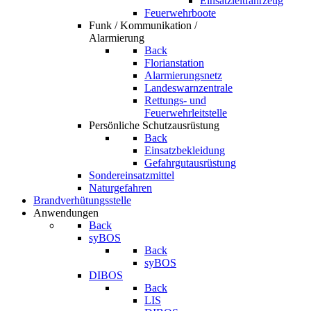
Einsatzleitfahrzeug
Feuerwehrboote
Funk / Kommunikation /
Alarmierung
Back
Florianstation
Alarmierungsnetz
Landeswarnzentrale
Rettungs- und
Feuerwehrleitstelle
Persönliche Schutzausrüstung
Back
Einsatzbekleidung
Gefahrgutausrüstung
Sondereinsatzmittel
Naturgefahren
Brandverhütungsstelle
Anwendungen
Back
syBOS
Back
syBOS
DIBOS
Back
LIS