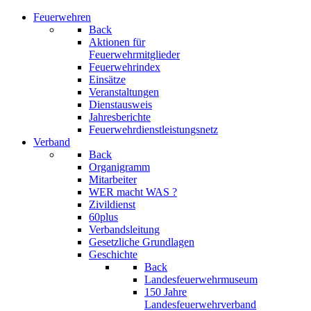
Feuerwehren
Back
Aktionen für
Feuerwehrmitglieder
Feuerwehrindex
Einsätze
Veranstaltungen
Dienstausweis
Jahresberichte
Feuerwehrdienstleistungsnetz
Verband
Back
Organigramm
Mitarbeiter
WER macht WAS ?
Zivildienst
60plus
Verbandsleitung
Gesetzliche Grundlagen
Geschichte
Back
Landesfeuerwehrmuseum
150 Jahre
Landesfeuerwehrverband