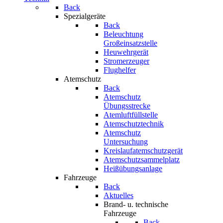
Back
Spezialgeräte
Back
Beleuchtung
Großeinsatzstelle
Heuwehrgerät
Stromerzeuger
Flughelfer
Atemschutz
Back
Atemschutz
Übungsstrecke
Atemluftfüllstelle
Atemschutztechnik
Atemschutz
Untersuchung
Kreislaufatemschutzgerät
Atemschutzsammelplatz
Heißübungsanlage
Fahrzeuge
Back
Aktuelles
Brand- u. technische
Fahrzeuge
Back