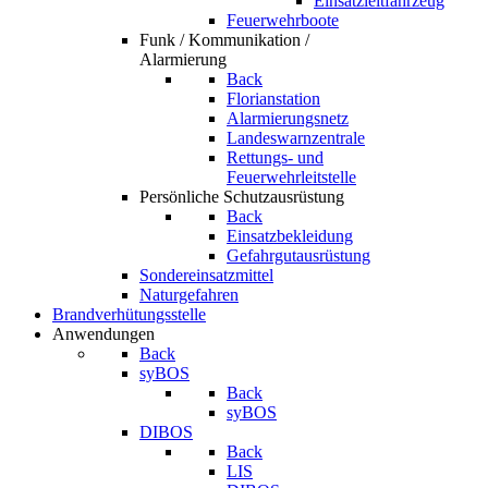
Einsatzleitfahrzeug
Feuerwehrboote
Funk / Kommunikation /
Alarmierung
Back
Florianstation
Alarmierungsnetz
Landeswarnzentrale
Rettungs- und
Feuerwehrleitstelle
Persönliche Schutzausrüstung
Back
Einsatzbekleidung
Gefahrgutausrüstung
Sondereinsatzmittel
Naturgefahren
Brandverhütungsstelle
Anwendungen
Back
syBOS
Back
syBOS
DIBOS
Back
LIS