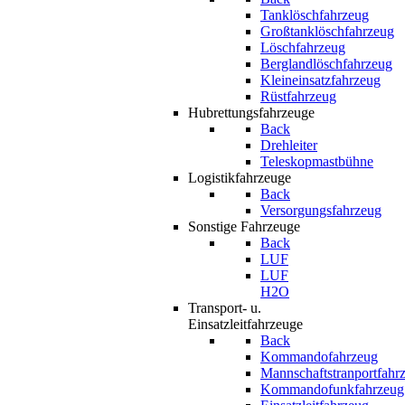
Tanklöschfahrzeug
Großtanklöschfahrzeug
Löschfahrzeug
Berglandlöschfahrzeug
Kleineinsatzfahrzeug
Rüstfahrzeug
Hubrettungsfahrzeuge
Back
Drehleiter
Teleskopmastbühne
Logistikfahrzeuge
Back
Versorgungsfahrzeug
Sonstige Fahrzeuge
Back
LUF
LUF
H2O
Transport- u.
Einsatzleitfahrzeuge
Back
Kommandofahrzeug
Mannschaftstranportfahr
Kommandofunkfahrzeug