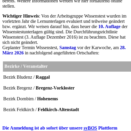
bereits. Weitere Informationen werden wir hier fortlaufend online
stellen.
Wichtiger Hinweis
: Von der Arbeitsgruppe Wissenstest wurden im
vorletzten Jahr die Lernunterlagen evaluiert und teilweise geändert
bzw. ergänzt. Wir weisen darauf hin, dass heuer die
10. Auflage
der
Wissenstestunterlagen gültig sind. Die Durchführungsrichtlinie
Wissenstest (3. Auflage Dezember 2016) ist zu beachten. Diese hat
sich nicht geändert.
Geplanter Termin Wissenstest,
Samstag
vor der Karwoche, am
28.
März 2026
in nachfolgend angeführten Ortschaften:
Bezirke / Veranstalter
Bezirk Bludenz /
Raggal
Bezirk Bregenz /
Bregenz-Vorkloster
Bezirk Dornbirn /
Hohenems
Bezirk Feldkirch
/
Feldkirch-Altenstadt
Die Anmeldung ist ab sofort über unsere
syBOS
Plattform